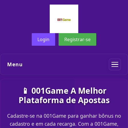
Login
Registrar-se
Menu
📱 001Game A Melhor
Plataforma de Apostas
Cadastre-se na 001Game para ganhar bônus no
cadastro e em cada recarga. Com a 001Game,