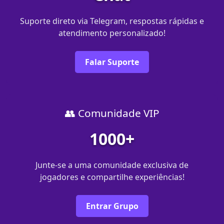
Suporte direto via Telegram, respostas rápidas e
atendimento personalizado!
Falar Suporte
👥 Comunidade VIP
1000+
Junte-se a uma comunidade exclusiva de
jogadores e compartilhe experiências!
Entrar Grupo