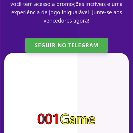
você tem acesso a promoções incríveis e uma
experiência de jogo inigualável. Junte-se aos
vencedores agora!
SEGUIR NO TELEGRAM