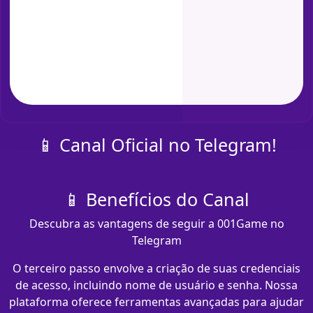
📱 Canal Oficial no Telegram!
📱 Benefícios do Canal
Descubra as vantagens de seguir a 001Game no
Telegram
O terceiro passo envolve a criação de suas credenciais
de acesso, incluindo nome de usuário e senha. Nossa
plataforma oferece ferramentas avançadas para ajudar