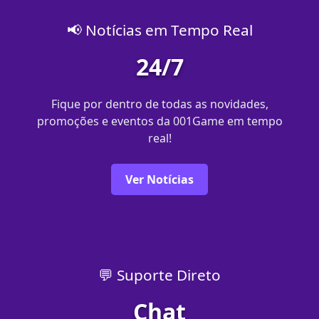
📢 Notícias em Tempo Real
24/7
Fique por dentro de todas as novidades,
promoções e eventos da 001Game em tempo
real!
Ver Notícias
💬 Suporte Direto
Chat