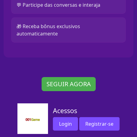
💬 Participe das conversas e interaja
🎁 Receba bônus exclusivos
automaticamente
SEGUIR AGORA
Acessos
Login
Registrar-se