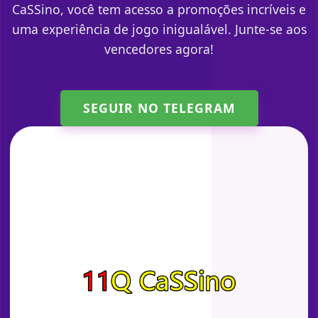
CaSSino, você tem acesso a promoções incríveis e
uma experiência de jogo inigualável. Junte-se aos
vencedores agora!
SEGUIR NO TELEGRAM