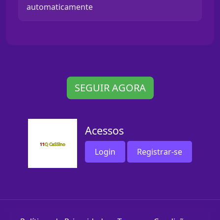
automaticamente
SEGUIR AGORA
Acessos
Login
Registrar-se