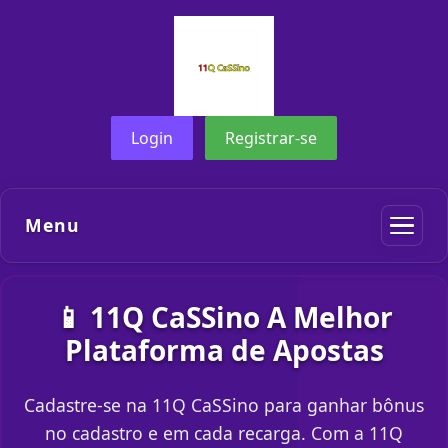
Login
Registrar-se
Menu
📱 11Q CaSSino A Melhor
Plataforma de Apostas
Cadastre-se na 11Q CaSSino para ganhar bônus
no cadastro e em cada recarga. Com a 11Q