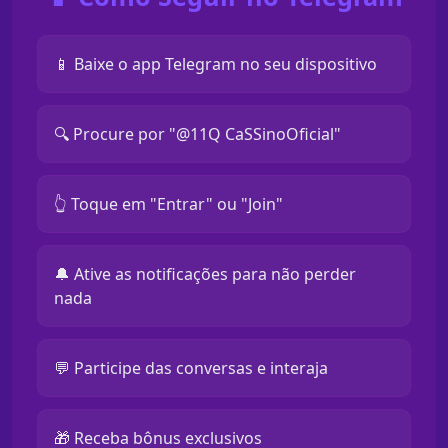
📱 Baixe o app Telegram no seu dispositivo
🔍 Procure por "@11Q CaSSinoOficial"
👆 Toque em "Entrar" ou "Join"
🔔 Ative as notificações para não perder
nada
💬 Participe das conversas e interaja
🎁 Receba bônus exclusivos