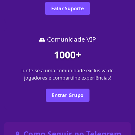
Falar Suporte
👥 Comunidade VIP
1000+
Junte-se a uma comunidade exclusiva de
jogadores e compartilhe experiências!
Entrar Grupo
📱 Como Seguir no Telegram