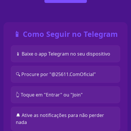
📱 Como Seguir no Telegram
📱 Baixe o app Telegram no seu dispositivo
🔍 Procure por "@25611.ComOficial"
👆 Toque em "Entrar" ou "Join"
🔔 Ative as notificações para não perder
nada