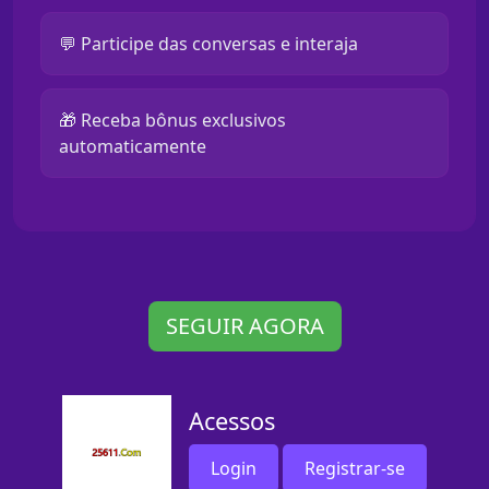
💬 Participe das conversas e interaja
🎁 Receba bônus exclusivos
automaticamente
SEGUIR AGORA
Acessos
Login
Registrar-se