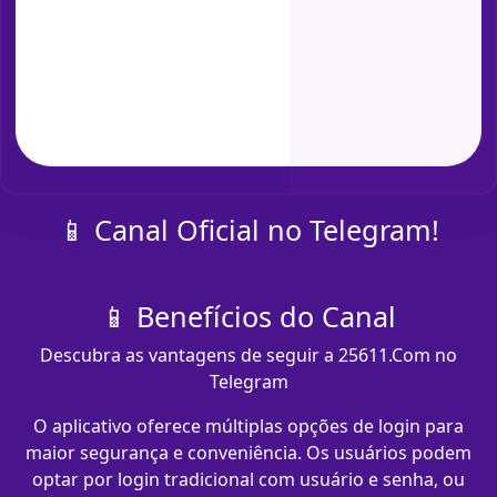
📱 Canal Oficial no Telegram!
📱 Benefícios do Canal
Descubra as vantagens de seguir a 25611.Com no
Telegram
O aplicativo oferece múltiplas opções de login para
maior segurança e conveniência. Os usuários podem
optar por login tradicional com usuário e senha, ou