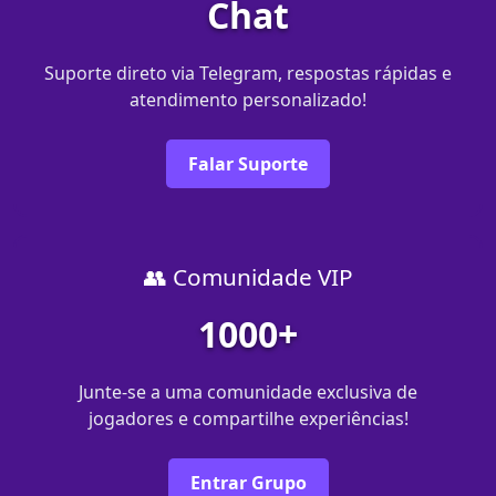
Chat
Suporte direto via Telegram, respostas rápidas e
atendimento personalizado!
Falar Suporte
👥 Comunidade VIP
1000+
Junte-se a uma comunidade exclusiva de
jogadores e compartilhe experiências!
Entrar Grupo