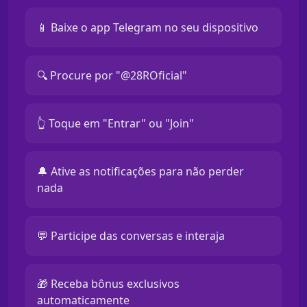
📱 Baixe o app Telegram no seu dispositivo
🔍 Procure por "@28ROficial"
👆 Toque em "Entrar" ou "Join"
🔔 Ative as notificações para não perder
nada
💬 Participe das conversas e interaja
🎁 Receba bônus exclusivos
automaticamente