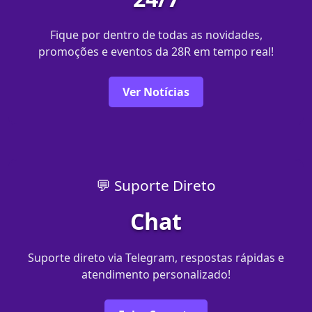
Fique por dentro de todas as novidades,
promoções e eventos da 28R em tempo real!
Ver Notícias
💬 Suporte Direto
Chat
Suporte direto via Telegram, respostas rápidas e
atendimento personalizado!