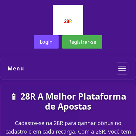
Login
Registrar-se
Menu
📱 28R A Melhor Plataforma
de Apostas
Cadastre-se na 28R para ganhar bônus no
cadastro e em cada recarga. Com a 28R, você tem