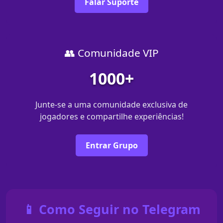
Falar Suporte
👥 Comunidade VIP
1000+
Junte-se a uma comunidade exclusiva de
jogadores e compartilhe experiências!
Entrar Grupo
📱 Como Seguir no Telegram