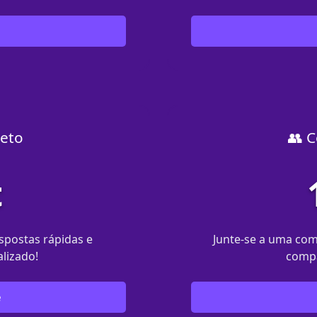
reto
👥 
t
espostas rápidas e
Junte-se a uma com
lizado!
compa
e