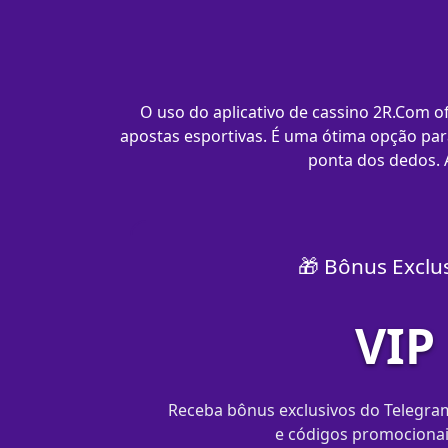
O uso do aplicativo de cassino 2R.Com o
apostas esportivas. É uma ótima opção par
ponta dos dedos. 
🎁 Bônus Exclu
VIP
Receba bônus exclusivos do Telegra
e códigos promocionai