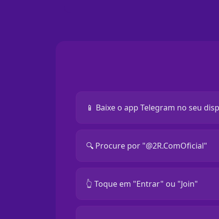
📱 Baixe o app Telegram no seu disp
🔍 Procure por "@2R.ComOficial"
👆 Toque em "Entrar" ou "Join"