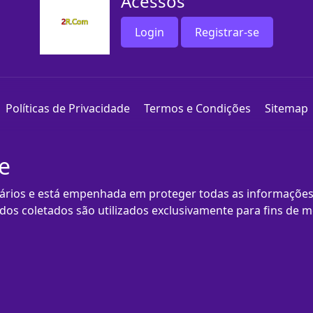
Acessos
Login
Registrar-se
Políticas de Privacidade
Termos e Condições
Sitemap
de
uários e está empenhada em proteger todas as informações
os coletados são utilizados exclusivamente para fins de m