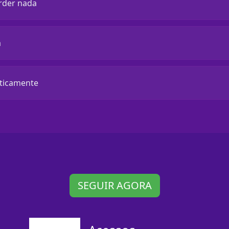
erder nada
a
aticamente
SEGUIR AGORA