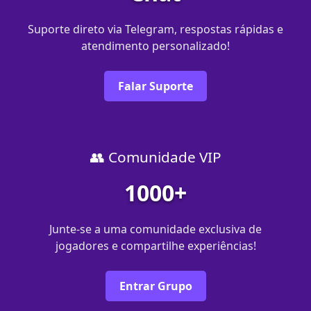
Suporte direto via Telegram, respostas rápidas e
atendimento personalizado!
Falar Suporte
👥 Comunidade VIP
1000+
Junte-se a uma comunidade exclusiva de
jogadores e compartilhe experiências!
Entrar Grupo