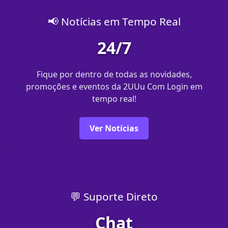
📢 Notícias em Tempo Real
24/7
Fique por dentro de todas as novidades,
promoções e eventos da 2UUu Com Login em
tempo real!
Ver Notícias
💬 Suporte Direto
Chat