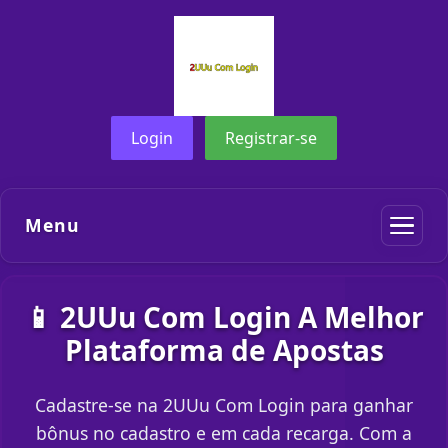
Login
Registrar-se
Menu
📱 2UUu Com Login A Melhor
Plataforma de Apostas
Cadastre-se na 2UUu Com Login para ganhar
bônus no cadastro e em cada recarga. Com a