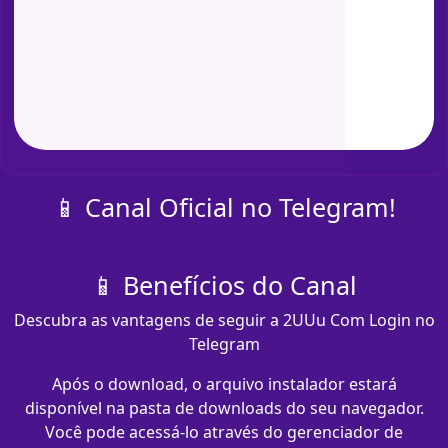
📱 Canal Oficial no Telegram!
📱 Benefícios do Canal
Descubra as vantagens de seguir a 2UUu Com Login no
Telegram
Após o download, o arquivo instalador estará
disponível na pasta de downloads do seu navegador.
Você pode acessá-lo através do gerenciador de