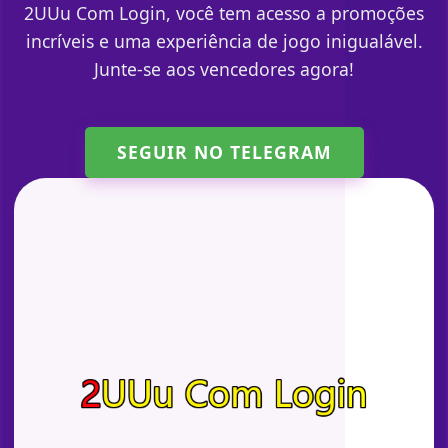
2UUu Com Login, você tem acesso a promoções
incríveis e uma experiência de jogo inigualável.
Junte-se aos vencedores agora!
SEGUIR NO TELEGRAM