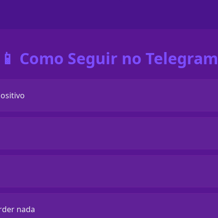
📱 Como Seguir no Telegram
ositivo
erder nada