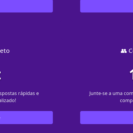
reto
👥 
t
espostas rápidas e
Junte-se a uma com
lizado!
compa
e