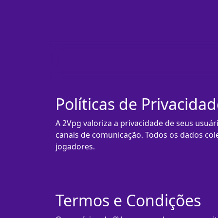
Políticas de Privacida
A 2Vpg valoriza a privacidade de seus usuá
canais de comunicação. Todos os dados cole
jogadores.
Termos e Condições