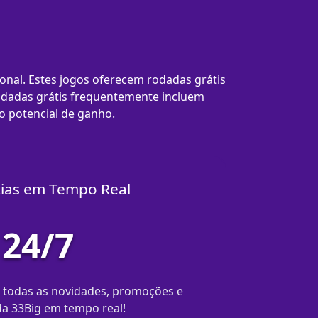
onal. Estes jogos oferecem rodadas grátis
odadas grátis frequentemente incluem
o potencial de ganho.
cias em Tempo Real
24/7
e todas as novidades, promoções e
da 33Big em tempo real!