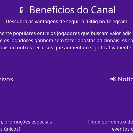
📱 Benefícios do Canal
Descubra as vantagens de seguir a 33Big no Telegram
mente populares entre os jogadores que buscam valor adici
e os jogadores ganhem sem fazer apostas adicionais. As r
ciais ou outros recursos que aumentam significativamente 
sivos
📢 Notí
m, promoções especiais
Fique por dentro d
s únicos!
eventos 