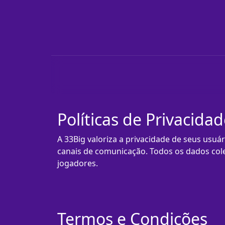
Políticas de Privacida
A 33Big valoriza a privacidade de seus usu
canais de comunicação. Todos os dados cole
jogadores.
Termos e Condições