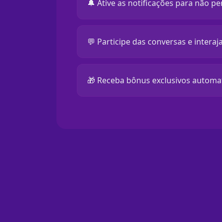
🔔 Ative as notificações para não p
💬 Participe das conversas e interaj
🎁 Receba bônus exclusivos autom