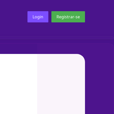
Login
Registrar-se