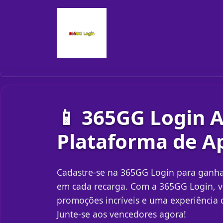
📱 365GG Login 
Plataforma de A
Cadastre-se na 365GG Login para ganha
em cada recarga. Com a 365GG Login, v
promoções incríveis e uma experiência d
Junte-se aos vencedores agora!