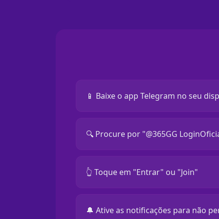
📱 Baixe o app Telegram no seu disp
🔍 Procure por "@365GG LoginOficia
👆 Toque em "Entrar" ou "Join"
🔔 Ative as notificações para não p