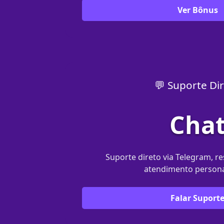
Ver Bônus
💬 Suporte Di
Cha
Suporte direto via Telegram, r
atendimento persona
Falar Suport