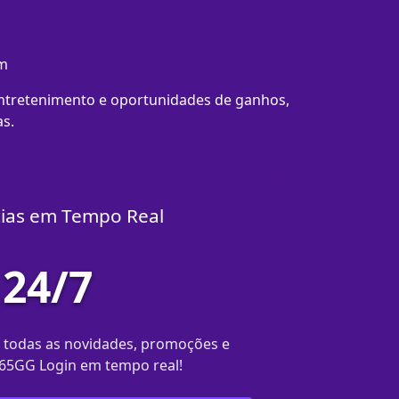
am
tretenimento e oportunidades de ganhos,
as.
cias em Tempo Real
24/7
e todas as novidades, promoções e
65GG Login em tempo real!