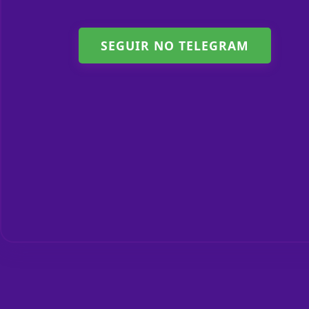
SEGUIR NO TELEGRAM