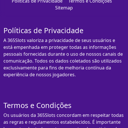
Políticas de Privacidade
Termos e Condições
Sitemap
Políticas de Privacidade
A 365Slots valoriza a privacidade de seus usuários e
está empenhada em proteger todas as informações
pessoais fornecidas durante o uso de nossos canais de
comunicação. Todos os dados coletados são utilizados
exclusivamente para fins de melhoria contínua da
experiência de nossos jogadores.
Termos e Condições
Os usuários da 365Slots concordam em respeitar todas
as regras e regulamentos estabelecidos. É importante