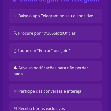
📱 Baixe o app Telegram no seu dispositivo
🔍 Procure por "@365SlotsOficial"
👆 Toque em "Entrar" ou "Join"
🔔 Ative as notificações para não perder
nada
💬 Participe das conversas e interaja
🎁 Receba bônus exclusivos