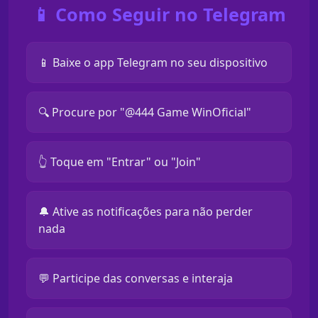
📱 Como Seguir no Telegram
📱 Baixe o app Telegram no seu dispositivo
🔍 Procure por "@444 Game WinOficial"
👆 Toque em "Entrar" ou "Join"
🔔 Ative as notificações para não perder
nada
💬 Participe das conversas e interaja