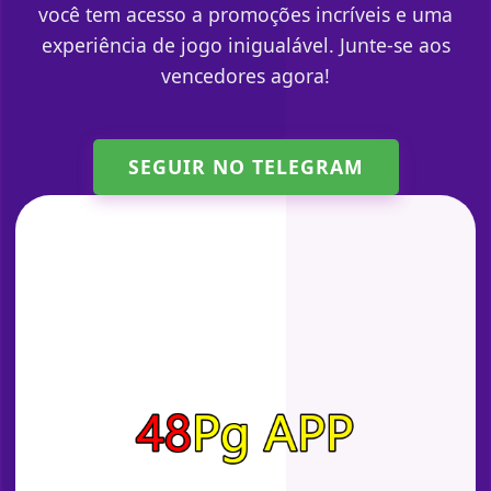
você tem acesso a promoções incríveis e uma
experiência de jogo inigualável. Junte-se aos
vencedores agora!
SEGUIR NO TELEGRAM