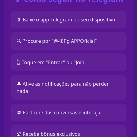
📱 Baixe o app Telegram no seu dispositivo
🔍 Procure por "@48Pg APPOficial"
👆 Toque em "Entrar" ou "Join"
🔔 Ative as notificações para não perder
nada
💬 Participe das conversas e interaja
🎁 Receba bônus exclusivos