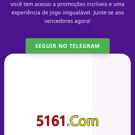
você tem acesso a promoções incríveis e uma
experiência de jogo inigualável. Junte-se aos
vencedores agora!
SEGUIR NO TELEGRAM