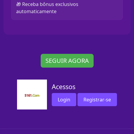
🎁 Receba bônus exclusivos
automaticamente
SEGUIR AGORA
Acessos
Login
Registrar-se