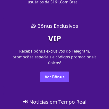
usuários da 5161.Com Brasil .
🎁 Bônus Exclusivos
VIP
Receba bônus exclusivos do Telegram,
promoções especiais e códigos promocionais
únicos!
Ver Bônus
📢 Notícias em Tempo Real