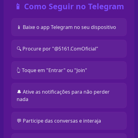
📱 Como Seguir no Telegram
📱 Baixe o app Telegram no seu dispositivo
🔍 Procure por "@5161.ComOficial"
👆 Toque em "Entrar" ou "Join"
🔔 Ative as notificações para não perder
nada
💬 Participe das conversas e interaja