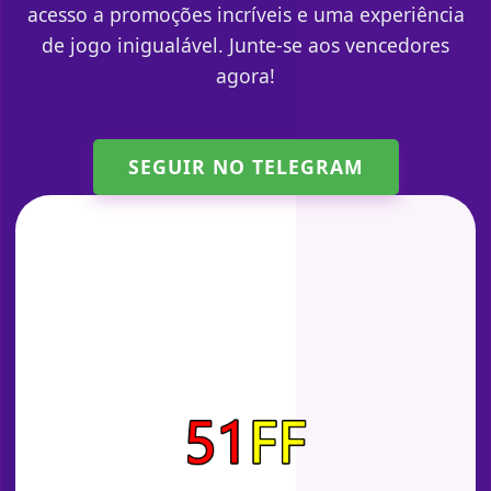
acesso a promoções incríveis e uma experiência
de jogo inigualável. Junte-se aos vencedores
agora!
SEGUIR NO TELEGRAM