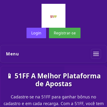
Login
Registrar-se
Menu
📱 51FF A Melhor Plataforma
de Apostas
Cadastre-se na 51FF para ganhar bônus no
cadastro e em cada recarga. Com a 51FF, você tem