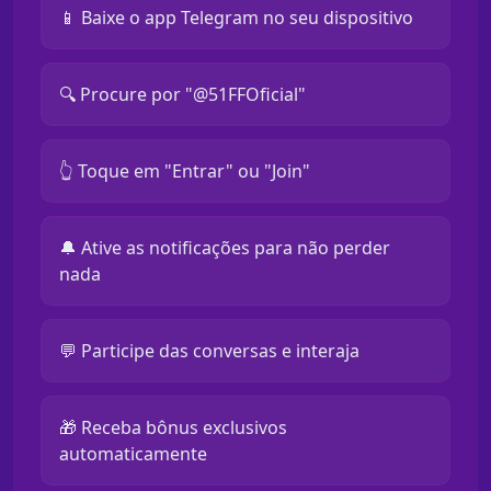
📱 Baixe o app Telegram no seu dispositivo
🔍 Procure por "@51FFOficial"
👆 Toque em "Entrar" ou "Join"
🔔 Ative as notificações para não perder
nada
💬 Participe das conversas e interaja
🎁 Receba bônus exclusivos
automaticamente