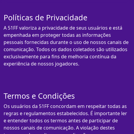
Políticas de Privacidade
A 51FF valoriza a privacidade de seus usuários e está
empenhada em proteger todas as informações
pessoais fornecidas durante o uso de nossos canais de
comunicação. Todos os dados coletados são utilizados
exclusivamente para fins de melhoria contínua da
experiência de nossos jogadores.
Termos e Condições
Os usuários da 51FF concordam em respeitar todas as
regras e regulamentos estabelecidos. É importante ler
e entender todos os termos antes de participar de
nossos canais de comunicação. A violação destes