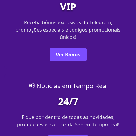
VIP
Receba bônus exclusivos do Telegram,
promoções especiais e códigos promocionais
únicos!
Ver Bônus
📢 Notícias em Tempo Real
24/7
Fique por dentro de todas as novidades,
promoções e eventos da 53E em tempo real!