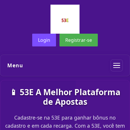
Login
Registrar-se
Menu
📱 53E A Melhor Plataforma
de Apostas
Cadastre-se na 53E para ganhar bônus no
cadastro e em cada recarga. Com a 53E, você tem