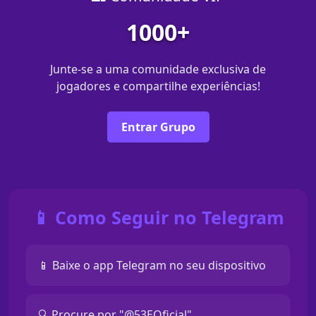
1000+
Junte-se a uma comunidade exclusiva de
jogadores e compartilhe experiências!
Entrar Grupo
📱 Como Seguir no Telegram
📱 Baixe o app Telegram no seu dispositivo
🔍 Procure por "@53EOficial"