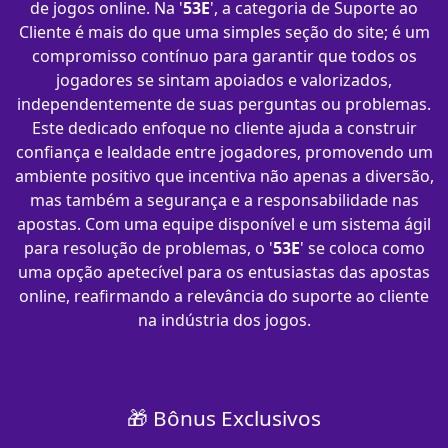
de jogos online. Na '
53E
', a categoria de Suporte ao
Cliente é mais do que uma simples seção do site; é um
compromisso contínuo para garantir que todos os
jogadores se sintam apoiados e valorizados,
independentemente de suas perguntas ou problemas.
Este dedicado enfoque no cliente ajuda a construir
confiança e lealdade entre jogadores, promovendo um
ambiente positivo que incentiva não apenas a diversão,
mas também a segurança e a responsabilidade nas
apostas. Com uma equipe disponível e um sistema ágil
para resolução de problemas, o '
53E
' se coloca como
uma opção apetecível para os entusiastas das apostas
online, reafirmando a relevância do suporte ao cliente
na indústria dos jogos.
🎁 Bônus Exclusivos