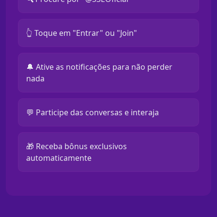
👆 Toque em "Entrar" ou "Join"
🔔 Ative as notificações para não perder
nada
💬 Participe das conversas e interaja
🎁 Receba bônus exclusivos
automaticamente