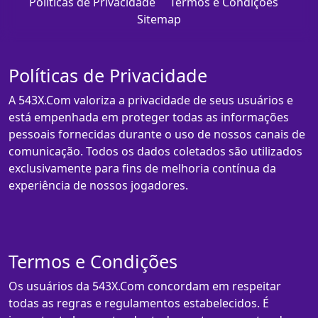
Políticas de Privacidade
Termos e Condições
Sitemap
Políticas de Privacidade
A 543X.Com valoriza a privacidade de seus usuários e
está empenhada em proteger todas as informações
pessoais fornecidas durante o uso de nossos canais de
comunicação. Todos os dados coletados são utilizados
exclusivamente para fins de melhoria contínua da
experiência de nossos jogadores.
Termos e Condições
Os usuários da 543X.Com concordam em respeitar
todas as regras e regulamentos estabelecidos. É