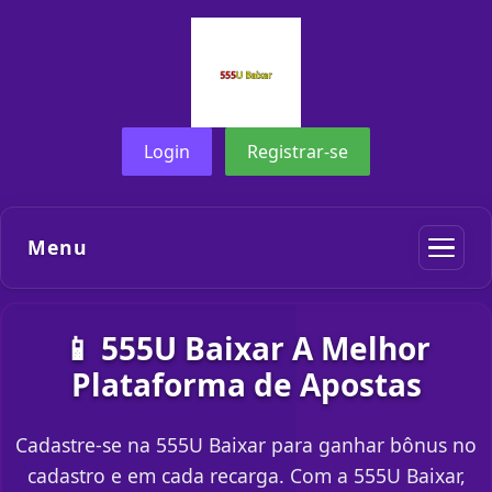
Login
Registrar-se
Menu
📱 555U Baixar A Melhor
Plataforma de Apostas
Cadastre-se na 555U Baixar para ganhar bônus no
cadastro e em cada recarga. Com a 555U Baixar,