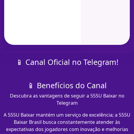
📱 Canal Oficial no Telegram!
📱 Benefícios do Canal
Descubra as vantagens de seguir a 555U Baixar no
Telegram
A 555U Baixar mantém um serviço de excelência; a 555U
Baixar Brasil busca constantemente atender às
expectativas dos jogadores com inovação e melhorias