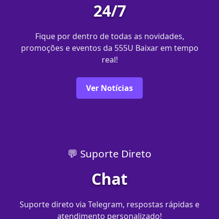
24/7
Fique por dentro de todas as novidades,
promoções e eventos da 555U Baixar em tempo
real!
Ver Notícias
💬 Suporte Direto
Chat
Suporte direto via Telegram, respostas rápidas e
atendimento personalizado!