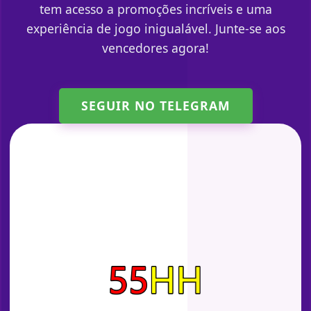
tem acesso a promoções incríveis e uma
experiência de jogo inigualável. Junte-se aos
vencedores agora!
SEGUIR NO TELEGRAM