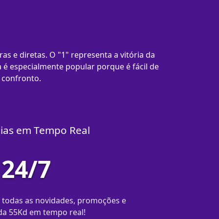
s e diretas. O "1" representa a vitória da
ta é especialmente popular porque é fácil de
 confronto.
cias em Tempo Real
24/7
e todas as novidades, promoções e
da 55Kd em tempo real!