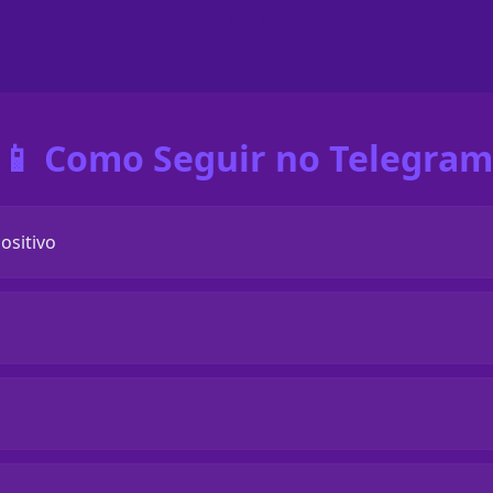
📱 Como Seguir no Telegram
ositivo