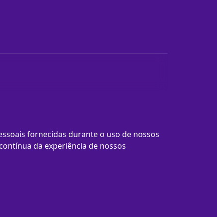
essoais fornecidas durante o uso de nossos
 contínua da experiência de nossos