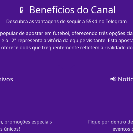
📱 Benefícios do Canal
Descubra as vantagens de seguir a 55Kd no Telegram
 popular de apostar em futebol, oferecendo três opções clara
e o "2" representa a vitória da equipe visitante. Esta apos
 oferece odds que frequentemente refletem a realidade do
sivos
📢 Notí
m, promoções especiais
Fique por dentro d
s únicos!
eventos 