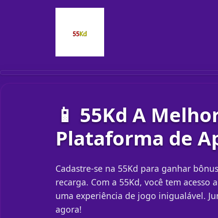
📱 55Kd A Melho
Plataforma de A
Cadastre-se na 55Kd para ganhar bônus
recarga. Com a 55Kd, você tem acesso a
uma experiência de jogo inigualável. J
agora!