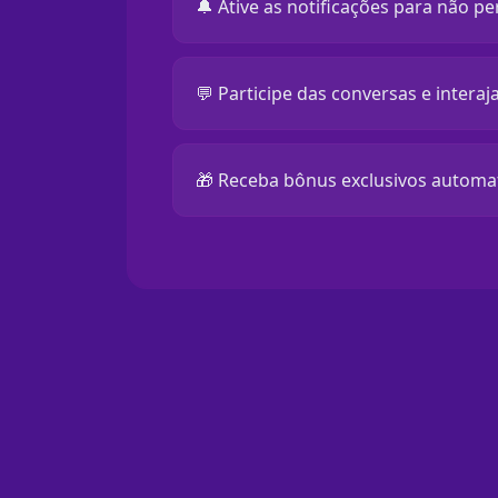
🔔 Ative as notificações para não p
💬 Participe das conversas e interaj
🎁 Receba bônus exclusivos autom