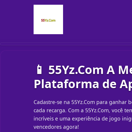
📱 55Yz.Com A M
Plataforma de A
Cadastre-se na 55Yz.Com para ganhar b
cada recarga. Com a 55Yz.Com, você te
incríveis e uma experiência de jogo inig
vencedores agora!