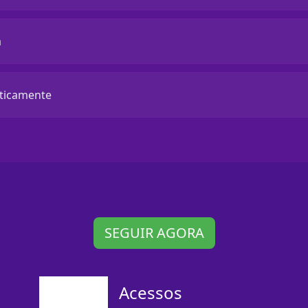
a
aticamente
SEGUIR AGORA
Acessos