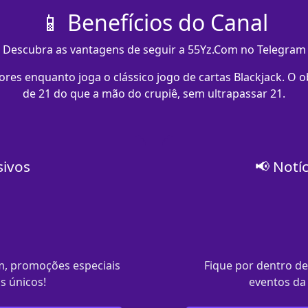
📱 Benefícios do Canal
Descubra as vantagens de seguir a 55Yz.Com no Telegram
ores enquanto joga o clássico jogo de cartas Blackjack. O 
de 21 do que a mão do crupiê, sem ultrapassar 21.
sivos
📢 Notí
m, promoções especiais
Fique por dentro d
s únicos!
eventos da