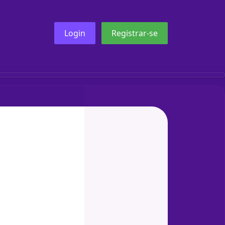
Login
Registrar-se