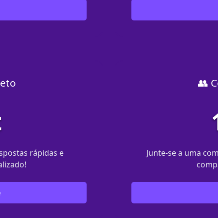
reto
👥 
t
espostas rápidas e
Junte-se a uma com
lizado!
compa
e