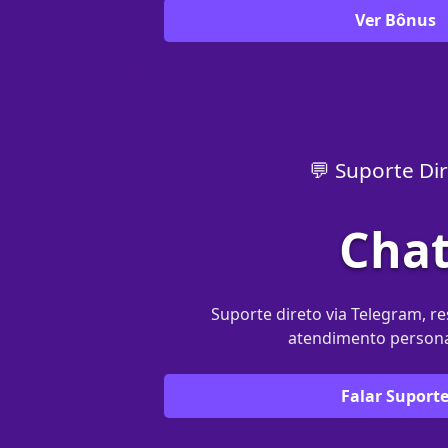
Ver Bônus
💬 Suporte Di
Cha
Suporte direto via Telegram, r
atendimento persona
Falar Suport