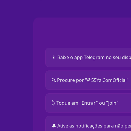
📱 Baixe o app Telegram no seu disp
🔍 Procure por "@55Yz.ComOficial"
👆 Toque em "Entrar" ou "Join"
🔔 Ative as notificações para não p