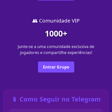
👥 Comunidade VIP
1000+
Junte-se a uma comunidade exclusiva de
jogadores e compartilhe experiências!
Entrar Grupo
📱 Como Seguir no Telegram