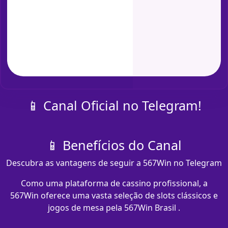
📱 Canal Oficial no Telegram!
📱 Benefícios do Canal
Descubra as vantagens de seguir a 567Win no Telegram
Como uma plataforma de cassino profissional, a
567Win oferece uma vasta seleção de slots clássicos e
jogos de mesa pela 567Win Brasil .