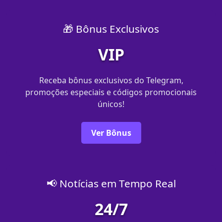
🎁 Bônus Exclusivos
VIP
Receba bônus exclusivos do Telegram,
promoções especiais e códigos promocionais
únicos!
Ver Bônus
📢 Notícias em Tempo Real
24/7