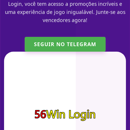
Login, você tem acesso a promoções incríveis e
uma experiência de jogo inigualável. Junte-se aos
vencedores agora!
SEGUIR NO TELEGRAM