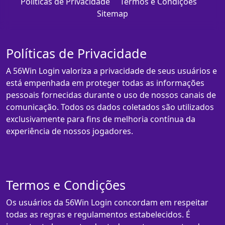
Políticas de Privacidade
Termos e Condições
Sitemap
Políticas de Privacidade
A 56Win Login valoriza a privacidade de seus usuários e
está empenhada em proteger todas as informações
pessoais fornecidas durante o uso de nossos canais de
comunicação. Todos os dados coletados são utilizados
exclusivamente para fins de melhoria contínua da
experiência de nossos jogadores.
Termos e Condições
Os usuários da 56Win Login concordam em respeitar
todas as regras e regulamentos estabelecidos. É