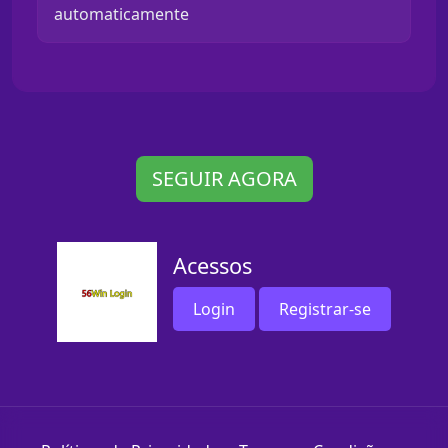
automaticamente
SEGUIR AGORA
Acessos
Login
Registrar-se