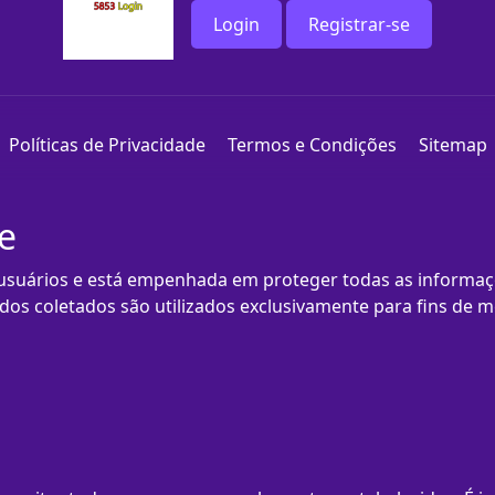
Login
Registrar-se
Políticas de Privacidade
Termos e Condições
Sitemap
de
s usuários e está empenhada em proteger todas as informaç
os coletados são utilizados exclusivamente para fins de m