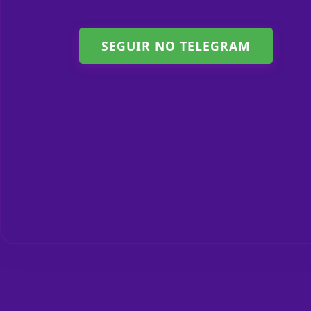
SEGUIR NO TELEGRAM