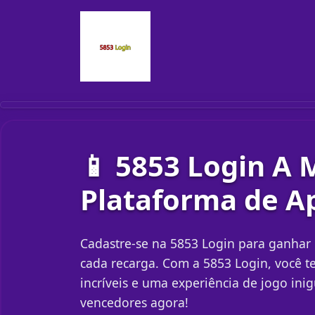
📱 5853 Login A 
Plataforma de A
Cadastre-se na 5853 Login para ganhar
cada recarga. Com a 5853 Login, você 
incríveis e uma experiência de jogo inig
vencedores agora!