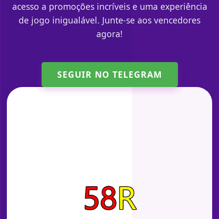
acesso a promoções incríveis e uma experiência
de jogo inigualável. Junte-se aos vencedores
agora!
SEGUIR NO TELEGRAM