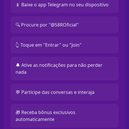
📱 Baixe o app Telegram no seu dispositivo
🔍 Procure por "@58ROficial"
👆 Toque em "Entrar" ou "Join"
🔔 Ative as notificações para não perder
nada
💬 Participe das conversas e interaja
🎁 Receba bônus exclusivos
automaticamente