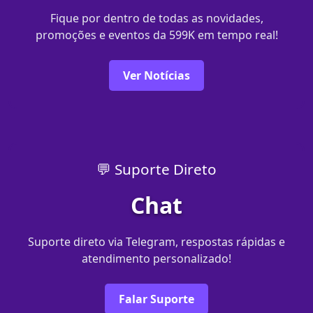
Fique por dentro de todas as novidades,
promoções e eventos da 599K em tempo real!
Ver Notícias
💬 Suporte Direto
Chat
Suporte direto via Telegram, respostas rápidas e
atendimento personalizado!
Falar Suporte