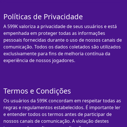
Políticas de Privacidade
A 599K valoriza a privacidade de seus usuários e está
empenhada em proteger todas as informações
pessoais fornecidas durante o uso de nossos canais de
comunicação. Todos os dados coletados são utilizados
exclusivamente para fins de melhoria contínua da
experiência de nossos jogadores.
Termos e Condições
Os usuários da 599K concordam em respeitar todas as
regras e regulamentos estabelecidos. É importante ler
e entender todos os termos antes de participar de
nossos canais de comunicação. A violação destes