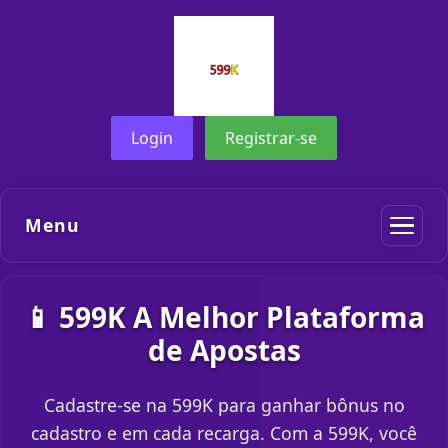
Login
Registrar-se
Menu
📱 599K A Melhor Plataforma
de Apostas
Cadastre-se na 599K para ganhar bônus no
cadastro e em cada recarga. Com a 599K, você