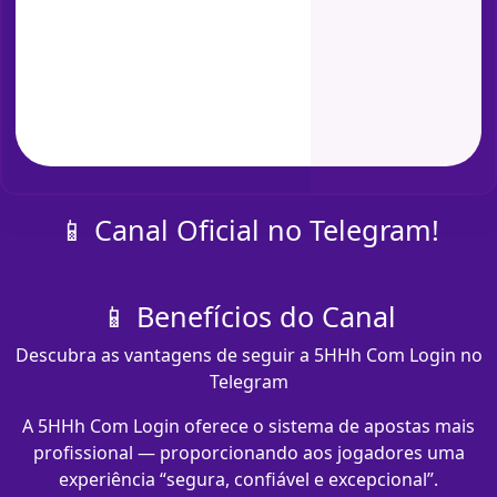
📱 Canal Oficial no Telegram!
📱 Benefícios do Canal
Descubra as vantagens de seguir a 5HHh Com Login no
Telegram
A 5HHh Com Login oferece o sistema de apostas mais
profissional — proporcionando aos jogadores uma
experiência “segura, confiável e excepcional”.