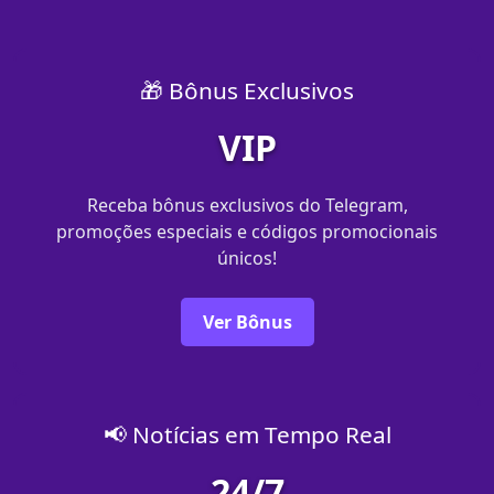
🎁 Bônus Exclusivos
VIP
Receba bônus exclusivos do Telegram,
promoções especiais e códigos promocionais
únicos!
Ver Bônus
📢 Notícias em Tempo Real
24/7