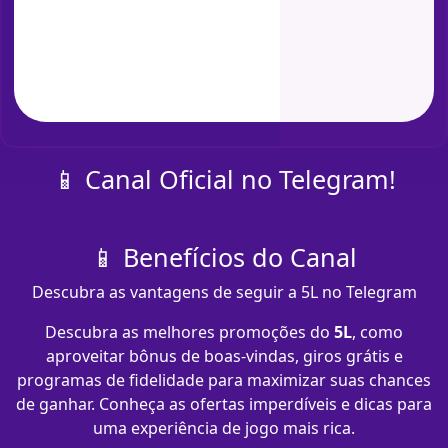
📱 Canal Oficial no Telegram!
📱 Benefícios do Canal
Descubra as vantagens de seguir a 5L no Telegram
Descubra as melhores promoções do
5L
, como
aproveitar bônus de boas-vindas, giros grátis e
programas de fidelidade para maximizar suas chances
de ganhar. Conheça as ofertas imperdíveis e dicas para
uma experiência de jogo mais rica.