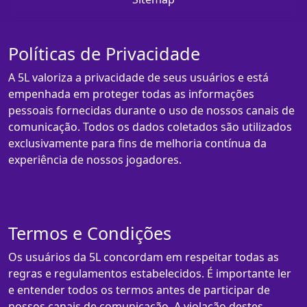
Políticas de Privacidade
A 5L valoriza a privacidade de seus usuários e está
empenhada em proteger todas as informações
pessoais fornecidas durante o uso de nossos canais de
comunicação. Todos os dados coletados são utilizados
exclusivamente para fins de melhoria contínua da
experiência de nossos jogadores.
Termos e Condições
Os usuários da 5L concordam em respeitar todas as
regras e regulamentos estabelecidos. É importante ler
e entender todos os termos antes de participar de
nossos canais de comunicação. A violação destes