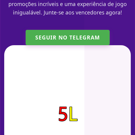
promoções incríveis e uma experiência de jogo
inigualável. Junte-se aos vencedores agora!
SEGUIR NO TELEGRAM