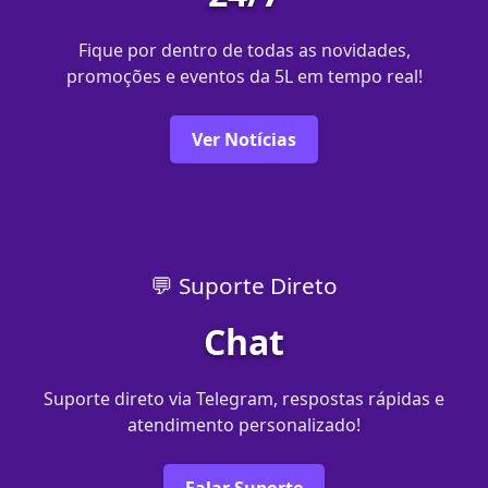
Fique por dentro de todas as novidades,
promoções e eventos da 5L em tempo real!
Ver Notícias
💬 Suporte Direto
Chat
Suporte direto via Telegram, respostas rápidas e
atendimento personalizado!