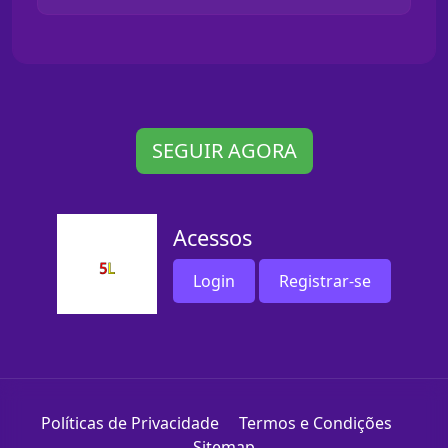
SEGUIR AGORA
Acessos
Login
Registrar-se
Políticas de Privacidade
Termos e Condições
Sitemap