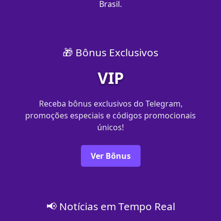
Brasil.
🎁 Bônus Exclusivos
VIP
Receba bônus exclusivos do Telegram,
promoções especiais e códigos promocionais
únicos!
Ver Bônus
📢 Notícias em Tempo Real