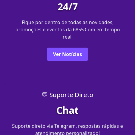
24/7
Fique por dentro de todas as novidades,
promoções e eventos da 6855.Com em tempo
real!
Ver Notícias
💬 Suporte Direto
Chat
Suporte direto via Telegram, respostas rápidas e
atendimento personalizado!