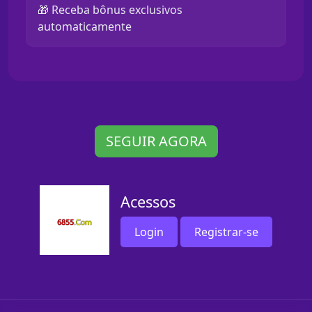
🎁 Receba bônus exclusivos
automaticamente
SEGUIR AGORA
Acessos
Login
Registrar-se