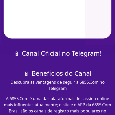
📱 Canal Oficial no Telegram!
📱 Benefícios do Canal
Descubra as vantagens de seguir a 6855.Com no
Telegram
A 6855.Com é uma das plataformas de cassino online
mais influentes atualmente; o site e o APP da 6855.Com
Brasil são os canais de registro mais populares no