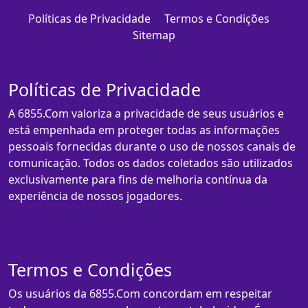
Políticas de Privacidade
Termos e Condições
Sitemap
Políticas de Privacidade
A 6855.Com valoriza a privacidade de seus usuários e
está empenhada em proteger todas as informações
pessoais fornecidas durante o uso de nossos canais de
comunicação. Todos os dados coletados são utilizados
exclusivamente para fins de melhoria contínua da
experiência de nossos jogadores.
Termos e Condições
Os usuários da 6855.Com concordam em respeitar