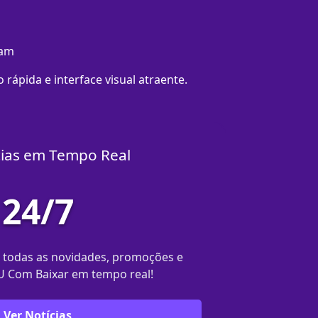
ram
rápida e interface visual atraente.
cias em Tempo Real
24/7
e todas as novidades, promoções e
U Com Baixar em tempo real!
Ver Notícias