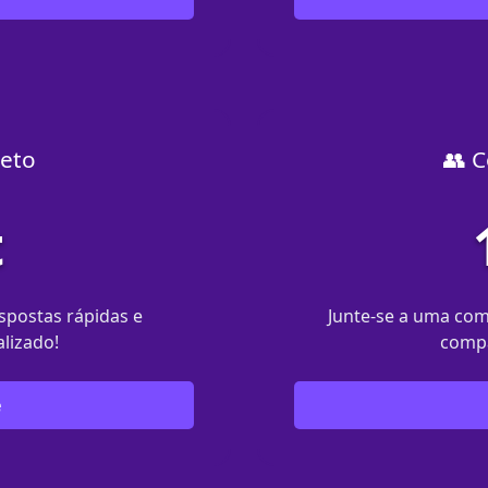
reto
👥 
t
espostas rápidas e
Junte-se a uma com
lizado!
compa
e