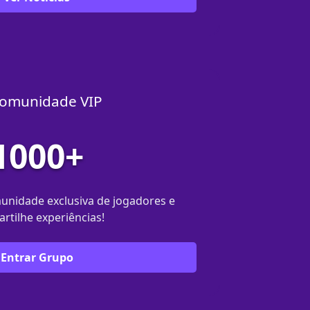
Comunidade VIP
1000+
unidade exclusiva de jogadores e
rtilhe experiências!
Entrar Grupo