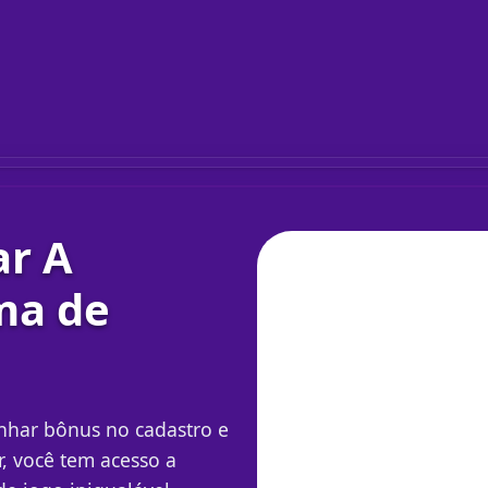
ar A
ma de
nhar bônus no cadastro e
, você tem acesso a