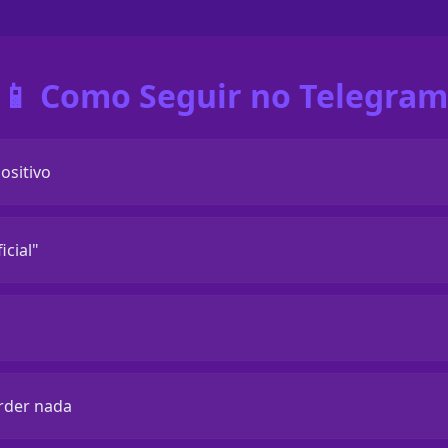
📱 Como Seguir no Telegram
ositivo
cial"
erder nada