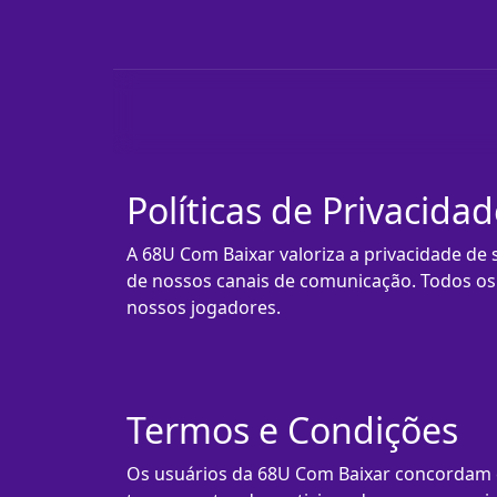
Políticas de Privacida
A 68U Com Baixar valoriza a privacidade de
de nossos canais de comunicação. Todos os 
nossos jogadores.
Termos e Condições
Os usuários da 68U Com Baixar concordam em