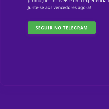
promoções incríveis e uma experiência d
Junte-se aos vencedores agora!
SEGUIR NO TELEGRAM