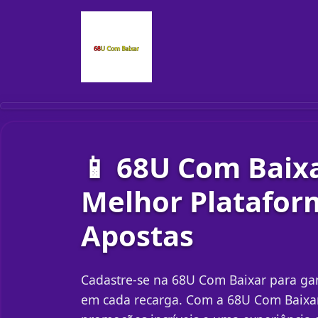
📱 68U Com Baix
Melhor Platafor
Apostas
Cadastre-se na 68U Com Baixar para ga
em cada recarga. Com a 68U Com Baixar