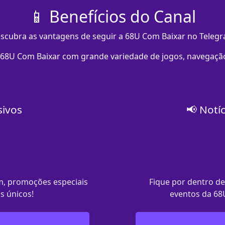
📱 Benefícios do Canal
scubra as vantagens de seguir a 68U Com Baixar no Teleg
 68U Com Baixar com grande variedade de jogos, navegação 
sivos
📢 Notí
m, promoções especiais
Fique por dentro d
s únicos!
eventos da 68