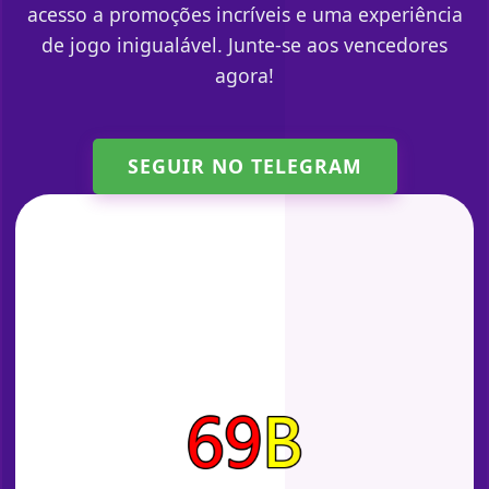
acesso a promoções incríveis e uma experiência
de jogo inigualável. Junte-se aos vencedores
agora!
SEGUIR NO TELEGRAM