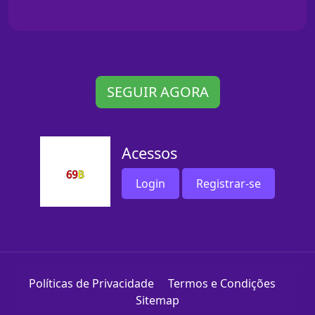
SEGUIR AGORA
Acessos
Login
Registrar-se
Políticas de Privacidade
Termos e Condições
Sitemap