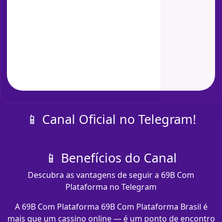
📱 Canal Oficial no Telegram!
📱 Benefícios do Canal
Descubra as vantagens de seguir a 69B Com
Plataforma no Telegram
A 69B Com Plataforma 69B Com Plataforma Brasil é
mais que um cassino online — é um ponto de encontro