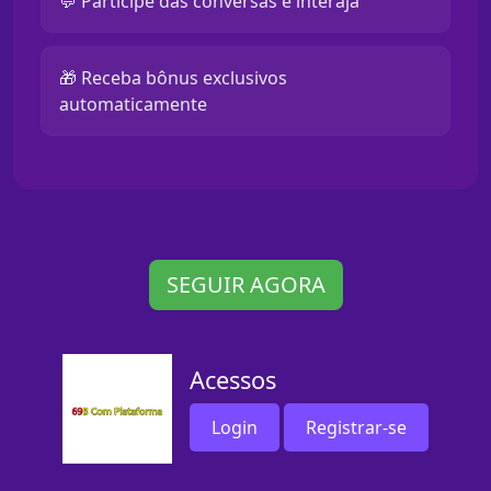
💬 Participe das conversas e interaja
🎁 Receba bônus exclusivos
automaticamente
SEGUIR AGORA
Acessos
Login
Registrar-se