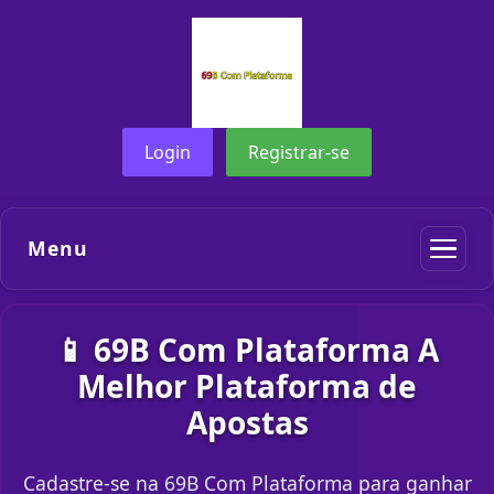
Login
Registrar-se
Menu
📱 69B Com Plataforma A
Melhor Plataforma de
Apostas
Cadastre-se na 69B Com Plataforma para ganhar