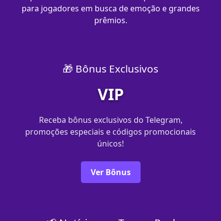
para jogadores em busca de emoção e grandes
prêmios.
🎁 Bônus Exclusivos
VIP
Receba bônus exclusivos do Telegram,
promoções especiais e códigos promocionais
únicos!
Ver Bônus