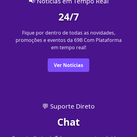
📢 Notícias em Tempo Real
24/7
Fique por dentro de todas as novidades,
promoções e eventos da 69B Com Plataforma
em tempo real!
Ver Notícias
💬 Suporte Direto
Chat