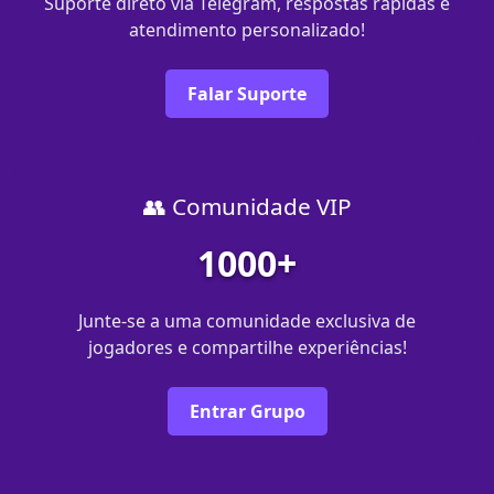
Suporte direto via Telegram, respostas rápidas e
atendimento personalizado!
Falar Suporte
👥 Comunidade VIP
1000+
Junte-se a uma comunidade exclusiva de
jogadores e compartilhe experiências!
Entrar Grupo