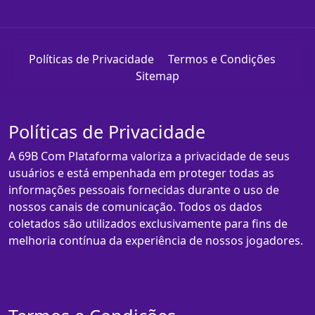
Políticas de Privacidade
Termos e Condições
Sitemap
Políticas de Privacidade
A 69B Com Plataforma valoriza a privacidade de seus
usuários e está empenhada em proteger todas as
informações pessoais fornecidas durante o uso de
nossos canais de comunicação. Todos os dados
coletados são utilizados exclusivamente para fins de
melhoria contínua da experiência de nossos jogadores.