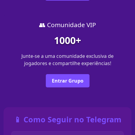
👥 Comunidade VIP
1000+
Junte-se a uma comunidade exclusiva de
jogadores e compartilhe experiências!
Entrar Grupo
📱 Como Seguir no Telegram