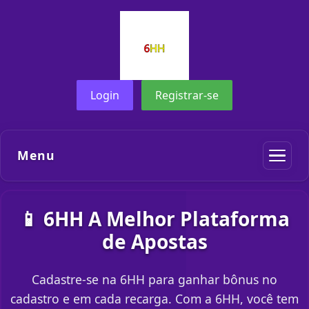
Login
Registrar-se
Menu
📱 6HH A Melhor Plataforma
de Apostas
Cadastre-se na 6HH para ganhar bônus no
cadastro e em cada recarga. Com a 6HH, você tem