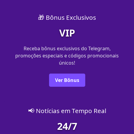
🎁 Bônus Exclusivos
VIP
Receba bônus exclusivos do Telegram,
promoções especiais e códigos promocionais
únicos!
Ver Bônus
📢 Notícias em Tempo Real
24/7