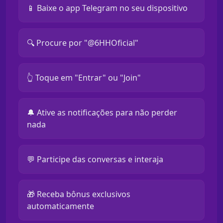
📱 Baixe o app Telegram no seu dispositivo
🔍 Procure por "@6HHOficial"
👆 Toque em "Entrar" ou "Join"
🔔 Ative as notificações para não perder
nada
💬 Participe das conversas e interaja
🎁 Receba bônus exclusivos
automaticamente