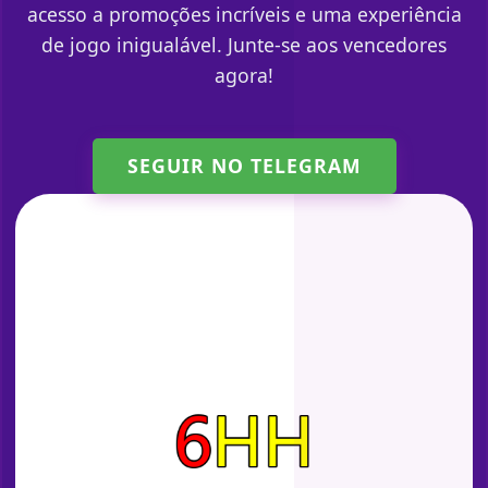
acesso a promoções incríveis e uma experiência
de jogo inigualável. Junte-se aos vencedores
agora!
SEGUIR NO TELEGRAM