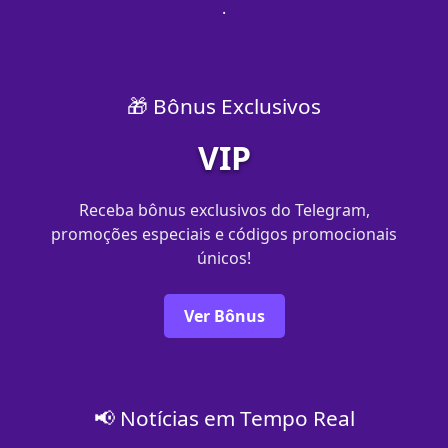
.
🎁 Bônus Exclusivos
VIP
Receba bônus exclusivos do Telegram,
promoções especiais e códigos promocionais
únicos!
Ver Bônus
📢 Notícias em Tempo Real