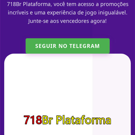
718Br Plataforma, você tem acesso a promoções
incríveis e uma experiência de jogo inigualável.
Junte-se aos vencedores agora!
SEGUIR NO TELEGRAM