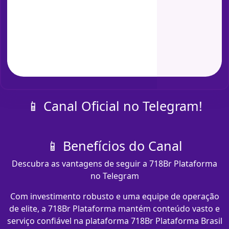
📱 Canal Oficial no Telegram!
📱 Benefícios do Canal
Descubra as vantagens de seguir a 718Br Plataforma
no Telegram
Com investimento robusto e uma equipe de operação
de elite, a 718Br Plataforma mantém conteúdo vasto e
serviço confiável na plataforma 718Br Plataforma Brasil