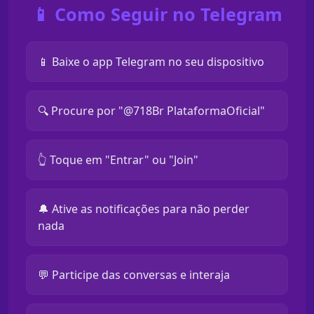
📱 Como Seguir no Telegram
📱 Baixe o app Telegram no seu dispositivo
🔍 Procure por "@718Br PlataformaOficial"
👆 Toque em "Entrar" ou "Join"
🔔 Ative as notificações para não perder
nada
💬 Participe das conversas e interaja