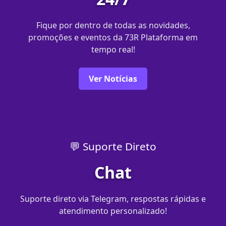
Fique por dentro de todas as novidades,
promoções e eventos da 73R Plataforma em
tempo real!
Ver Notícias
💬 Suporte Direto
Chat
Suporte direto via Telegram, respostas rápidas e
atendimento personalizado!