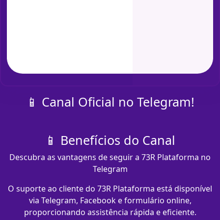
📱 Canal Oficial no Telegram!
📱 Benefícios do Canal
Descubra as vantagens de seguir a 73R Plataforma no
Telegram
O suporte ao cliente do 73R Plataforma está disponível
via Telegram, Facebook e formulário online,
proporcionando assistência rápida e eficiente.