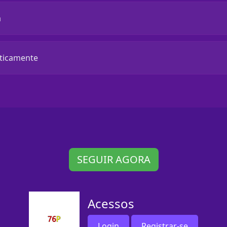
a
aticamente
SEGUIR AGORA
Acessos
Login
Registrar-se