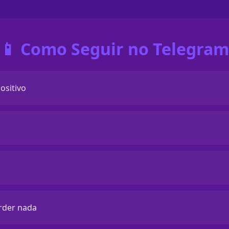
📱 Como Seguir no Telegram
ositivo
erder nada