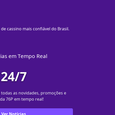
de cassino mais confiável do Brasil.
cias em Tempo Real
24/7
e todas as novidades, promoções e
 da 76P em tempo real!
Ver Notícias