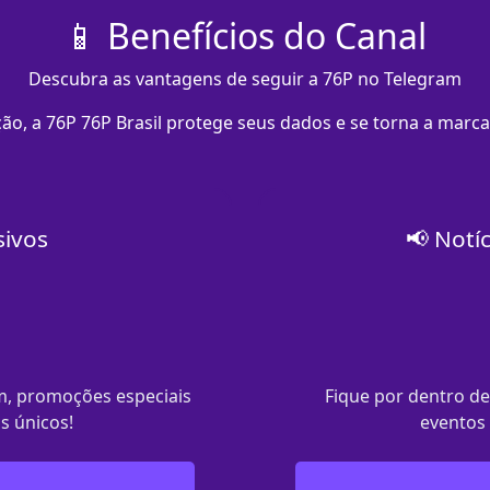
📱 Benefícios do Canal
Descubra as vantagens de seguir a 76P no Telegram
o, a 76P 76P Brasil protege seus dados e se torna a marca 
sivos
📢 Notí
m, promoções especiais
Fique por dentro d
s únicos!
eventos