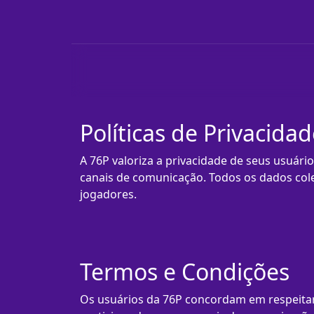
Políticas de Privacida
A 76P valoriza a privacidade de seus usuár
canais de comunicação. Todos os dados cole
jogadores.
Termos e Condições
Os usuários da 76P concordam em respeitar 