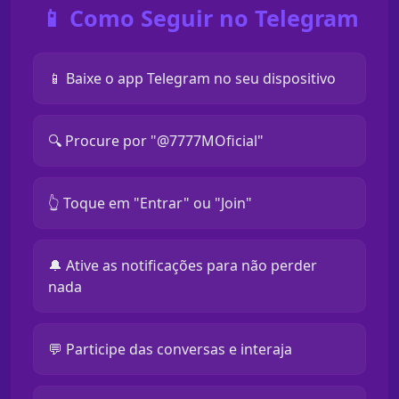
📱 Como Seguir no Telegram
📱 Baixe o app Telegram no seu dispositivo
🔍 Procure por "@7777MOficial"
👆 Toque em "Entrar" ou "Join"
🔔 Ative as notificações para não perder
nada
💬 Participe das conversas e interaja