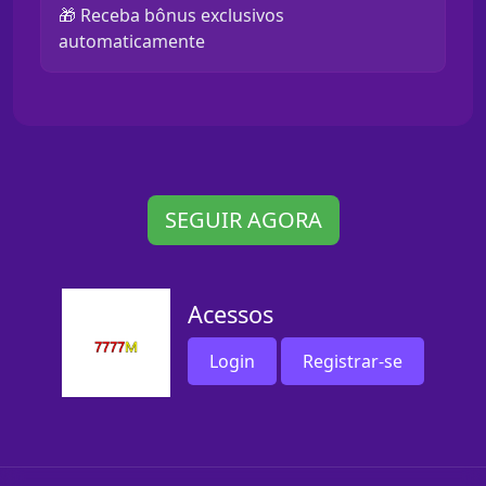
🎁 Receba bônus exclusivos
automaticamente
SEGUIR AGORA
Acessos
Login
Registrar-se