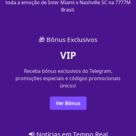
toda a emoção de Inter Miami x Nashville SC na 7777M
Brasil.
🎁 Bônus Exclusivos
VIP
Receba bônus exclusivos do Telegram,
promoções especiais e códigos promocionais
únicos!
Ver Bônus
📢 Notícias em Tempo Real