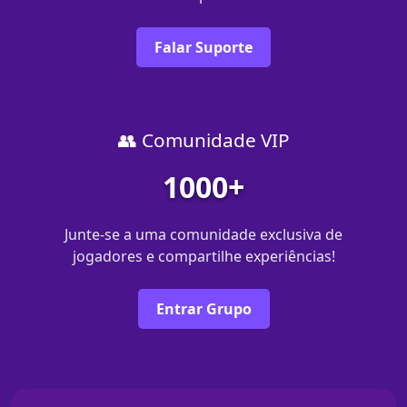
Falar Suporte
👥 Comunidade VIP
1000+
Junte-se a uma comunidade exclusiva de
jogadores e compartilhe experiências!
Entrar Grupo