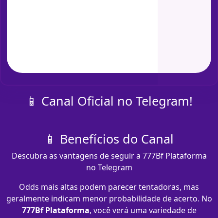
📱 Canal Oficial no Telegram!
📱 Benefícios do Canal
Descubra as vantagens de seguir a 777Bf Plataforma
no Telegram
Odds mais altas podem parecer tentadoras, mas
geralmente indicam menor probabilidade de acerto. No
777Bf Plataforma
, você verá uma variedade de