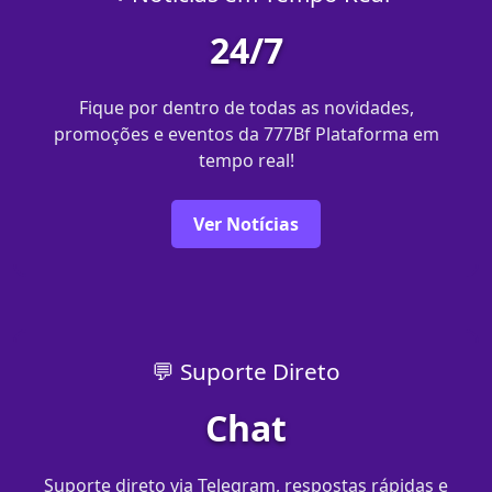
24/7
Fique por dentro de todas as novidades,
promoções e eventos da 777Bf Plataforma em
tempo real!
Ver Notícias
💬 Suporte Direto
Chat
Suporte direto via Telegram, respostas rápidas e