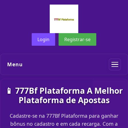
Login
Registrar-se
Menu
📱 777Bf Plataforma A Melhor
Plataforma de Apostas
Cadastre-se na 777Bf Plataforma para ganhar
bônus no cadastro e em cada recarga. Com a