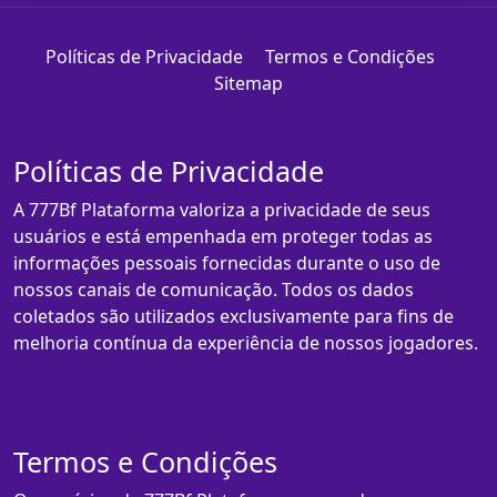
Políticas de Privacidade
Termos e Condições
Sitemap
Políticas de Privacidade
A 777Bf Plataforma valoriza a privacidade de seus
usuários e está empenhada em proteger todas as
informações pessoais fornecidas durante o uso de
nossos canais de comunicação. Todos os dados
coletados são utilizados exclusivamente para fins de
melhoria contínua da experiência de nossos jogadores.
Termos e Condições