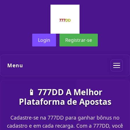
Login
Registrar-se
Menu
📱 777DD A Melhor
Plataforma de Apostas
Cadastre-se na 777DD para ganhar bônus no
cadastro e em cada recarga. Com a 777DD, você