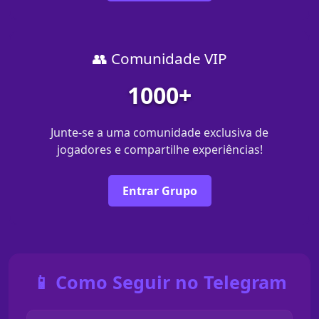
👥 Comunidade VIP
1000+
Junte-se a uma comunidade exclusiva de
jogadores e compartilhe experiências!
Entrar Grupo
📱 Como Seguir no Telegram