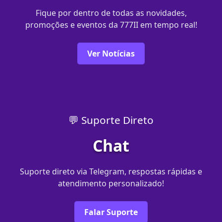
Fique por dentro de todas as novidades,
promoções e eventos da 777II em tempo real!
Ver Notícias
💬 Suporte Direto
Chat
Suporte direto via Telegram, respostas rápidas e
atendimento personalizado!
Falar Suporte