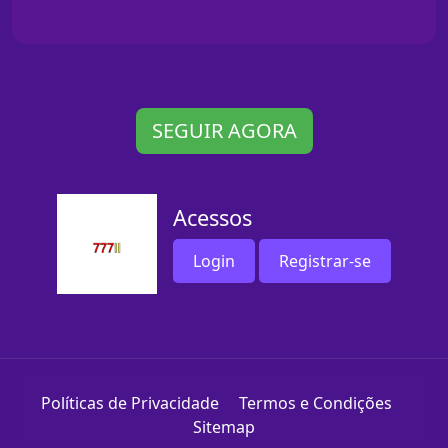
SEGUIR AGORA
Acessos
Login
Registrar-se
Políticas de Privacidade
Termos e Condições
Sitemap