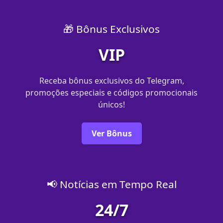
🎁 Bônus Exclusivos
VIP
Receba bônus exclusivos do Telegram,
promoções especiais e códigos promocionais
únicos!
Ver Bônus
📢 Notícias em Tempo Real
24/7