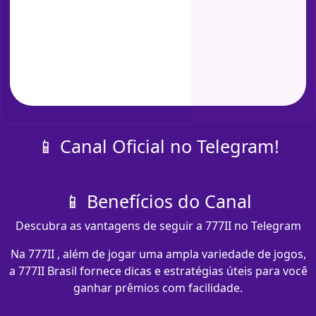
📱 Canal Oficial no Telegram!
📱 Benefícios do Canal
Descubra as vantagens de seguir a 777II no Telegram
Na 777II , além de jogar uma ampla variedade de jogos,
a 777II Brasil fornece dicas e estratégias úteis para você
ganhar prêmios com facilidade.