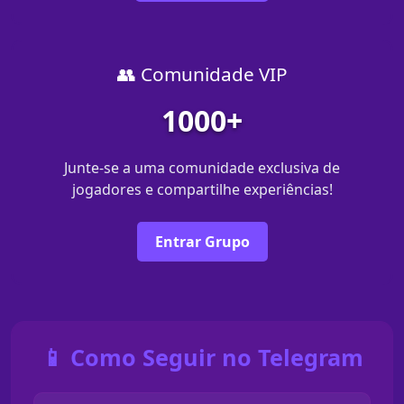
👥 Comunidade VIP
1000+
Junte-se a uma comunidade exclusiva de
jogadores e compartilhe experiências!
Entrar Grupo
📱 Como Seguir no Telegram