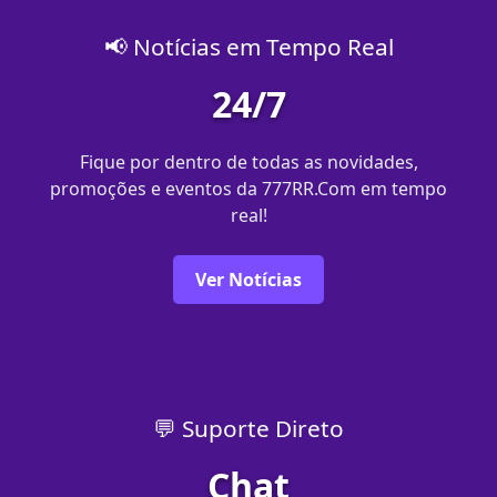
📢 Notícias em Tempo Real
24/7
Fique por dentro de todas as novidades,
promoções e eventos da 777RR.Com em tempo
real!
Ver Notícias
💬 Suporte Direto
Chat