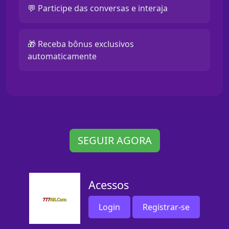
💬 Participe das conversas e interaja
🎁 Receba bônus exclusivos
automaticamente
SEGUIR AGORA
Acessos
Login
Registrar-se