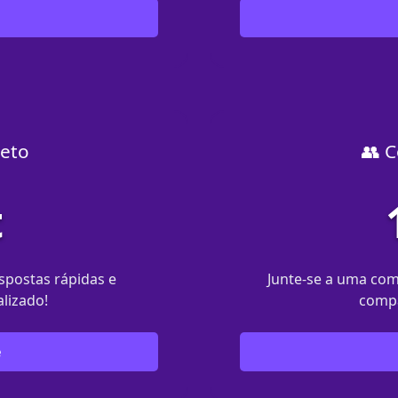
reto
👥 
t
espostas rápidas e
Junte-se a uma com
lizado!
compa
e