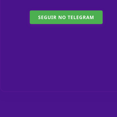
SEGUIR NO TELEGRAM