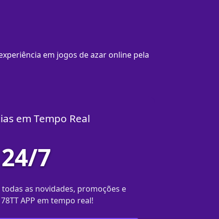
 experiência em jogos de azar online pela
cias em Tempo Real
24/7
e todas as novidades, promoções e
 78TT APP em tempo real!