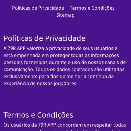
Políticas de Privacidade
Termos e Condições
Sitemap
Políticas de Privacidade
A 79R APP valoriza a privacidade de seus usuários e
está empenhada em proteger todas as informações
pessoais fornecidas durante o uso de nossos canais de
comunicação. Todos os dados coletados são utilizados
exclusivamente para fins de melhoria contínua da
experiência de nossos jogadores.
Termos e Condições
Os usuários da 79R APP concordam em respeitar todas