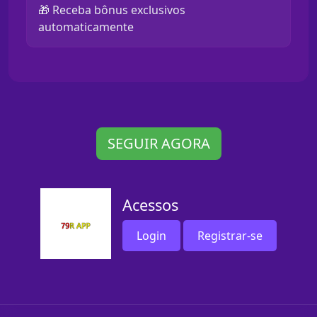
🎁 Receba bônus exclusivos
automaticamente
SEGUIR AGORA
Acessos
Login
Registrar-se