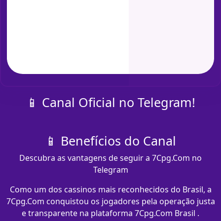
📱 Canal Oficial no Telegram!
📱 Benefícios do Canal
Descubra as vantagens de seguir a 7Cpg.Com no
Telegram
Como um dos cassinos mais reconhecidos do Brasil, a
7Cpg.Com conquistou os jogadores pela operação justa
e transparente na plataforma 7Cpg.Com Brasil .