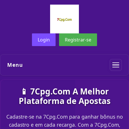
Login
Registrar-se
Menu
📱 7Cpg.Com A Melhor
Plataforma de Apostas
Cadastre-se na 7Cpg.Com para ganhar bônus no
cadastro e em cada recarga. Com a 7Cpg.Com,