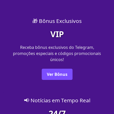
🎁 Bônus Exclusivos
VIP
Receba bônus exclusivos do Telegram,
promoções especiais e códigos promocionais
únicos!
Ver Bônus
📢 Notícias em Tempo Real
24/7