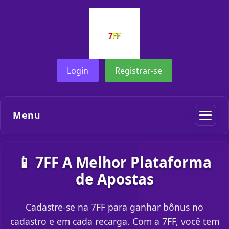
Login
Registrar-se
Menu
📱 7FF A Melhor Plataforma
de Apostas
Cadastre-se na 7FF para ganhar bônus no
cadastro e em cada recarga. Com a 7FF, você tem