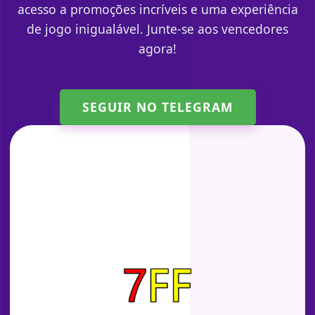
acesso a promoções incríveis e uma experiência
de jogo inigualável. Junte-se aos vencedores
agora!
SEGUIR NO TELEGRAM