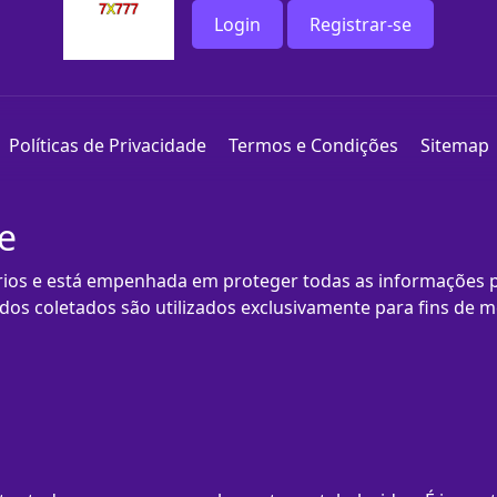
Login
Registrar-se
Políticas de Privacidade
Termos e Condições
Sitemap
de
ários e está empenhada em proteger todas as informações 
os coletados são utilizados exclusivamente para fins de m