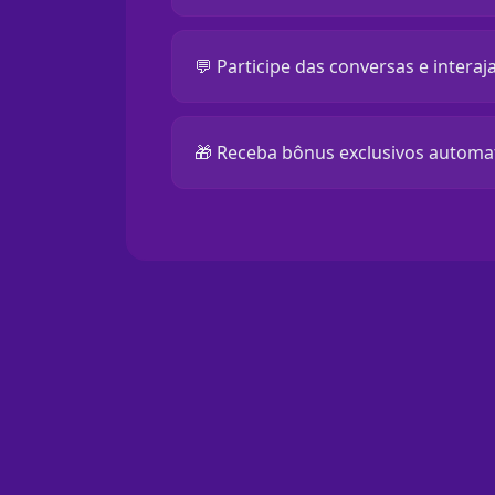
💬 Participe das conversas e interaj
🎁 Receba bônus exclusivos autom