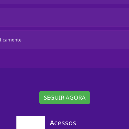
a
aticamente
SEGUIR AGORA
Acessos