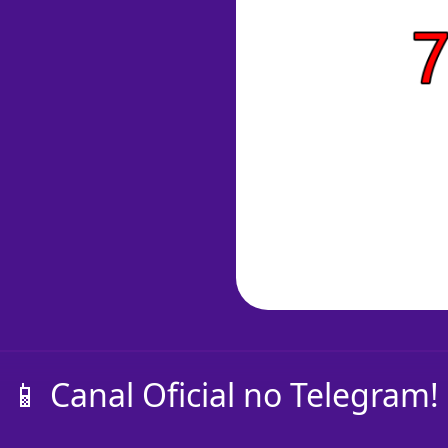
📱 Canal Oficial no Telegram!