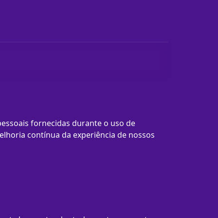
pessoais fornecidas durante o uso de
elhoria contínua da experiência de nossos