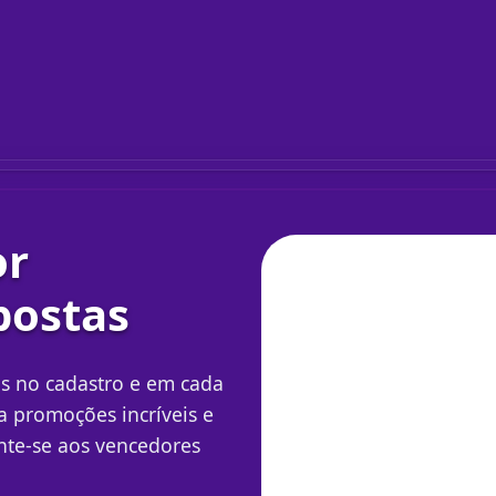
or
postas
s no cadastro e em cada
a promoções incríveis e
unte-se aos vencedores