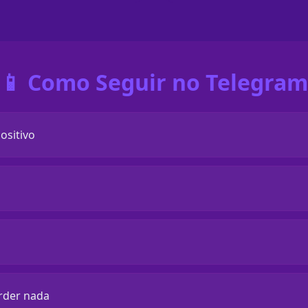
📱 Como Seguir no Telegram
ositivo
erder nada