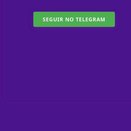
SEGUIR NO TELEGRAM