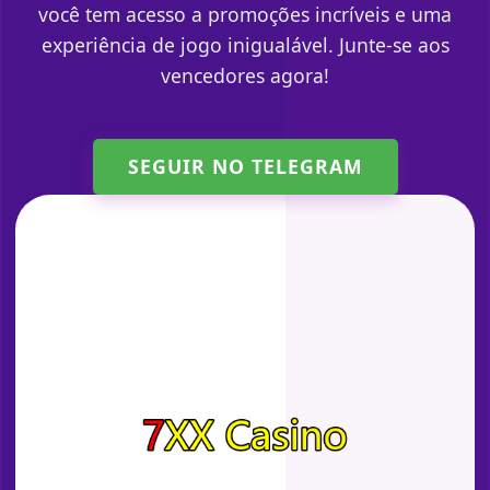
você tem acesso a promoções incríveis e uma
experiência de jogo inigualável. Junte-se aos
vencedores agora!
SEGUIR NO TELEGRAM