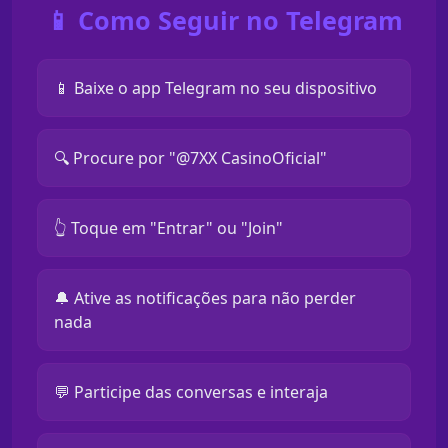
📱 Como Seguir no Telegram
📱 Baixe o app Telegram no seu dispositivo
🔍 Procure por "@7XX CasinoOficial"
👆 Toque em "Entrar" ou "Join"
🔔 Ative as notificações para não perder
nada
💬 Participe das conversas e interaja