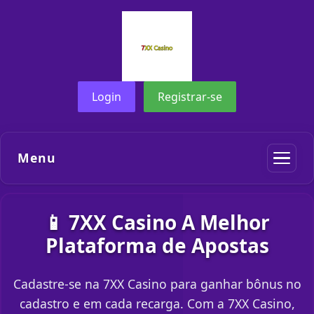
Login
Registrar-se
Menu
📱 7XX Casino A Melhor
Plataforma de Apostas
Cadastre-se na 7XX Casino para ganhar bônus no
cadastro e em cada recarga. Com a 7XX Casino,