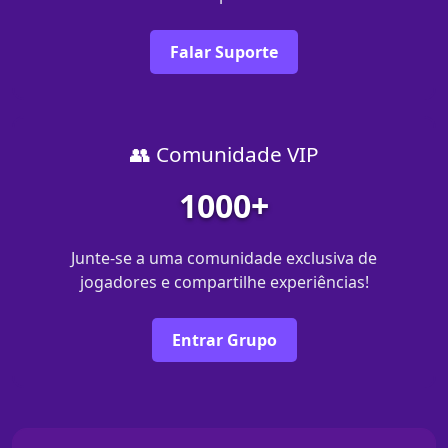
Falar Suporte
👥 Comunidade VIP
1000+
Junte-se a uma comunidade exclusiva de
jogadores e compartilhe experiências!
Entrar Grupo