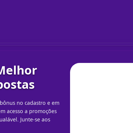
Melhor
postas
 bônus no cadastro e em
tem acesso a promoções
ualável. Junte-se aos