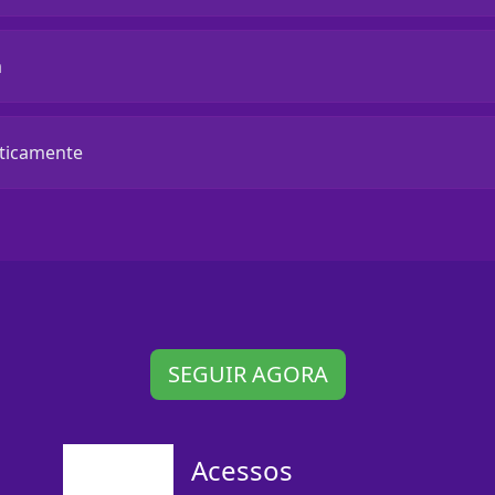
a
aticamente
SEGUIR AGORA
Acessos