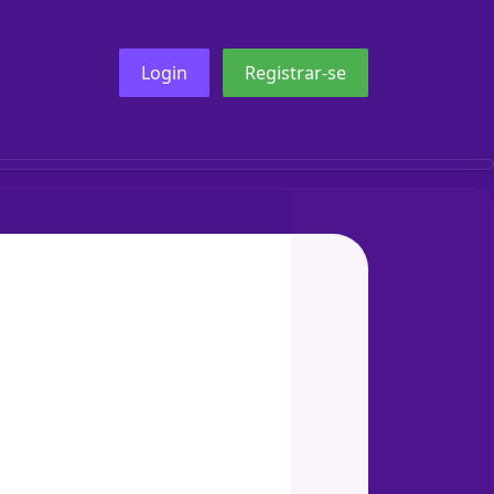
Login
Registrar-se