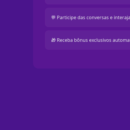
💬 Participe das conversas e interaj
🎁 Receba bônus exclusivos autom