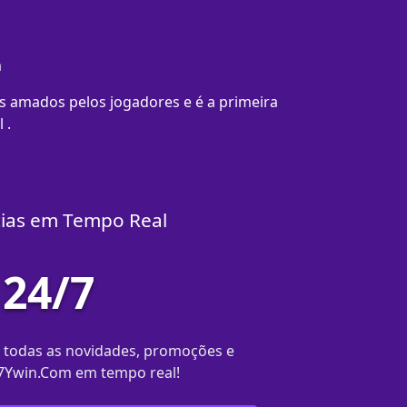
m
s amados pelos jogadores e é a primeira
 .
cias em Tempo Real
24/7
e todas as novidades, promoções e
7Ywin.Com em tempo real!