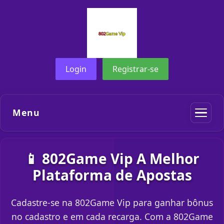
Login
Registrar-se
Menu
📱 802Game Vip A Melhor
Plataforma de Apostas
Cadastre-se na 802Game Vip para ganhar bônus
no cadastro e em cada recarga. Com a 802Game