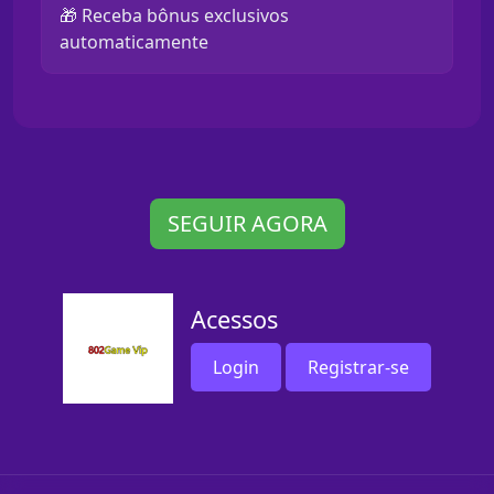
🎁 Receba bônus exclusivos
automaticamente
SEGUIR AGORA
Acessos
Login
Registrar-se