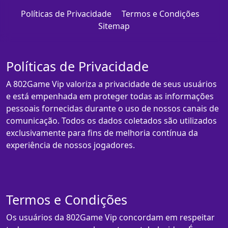
Políticas de Privacidade
Termos e Condições
Sitemap
Políticas de Privacidade
A 802Game Vip valoriza a privacidade de seus usuários
e está empenhada em proteger todas as informações
pessoais fornecidas durante o uso de nossos canais de
comunicação. Todos os dados coletados são utilizados
exclusivamente para fins de melhoria contínua da
experiência de nossos jogadores.
Termos e Condições
Os usuários da 802Game Vip concordam em respeitar